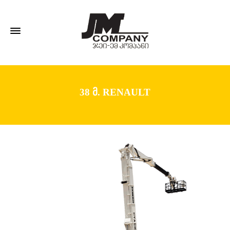
38 მ. RENAULT